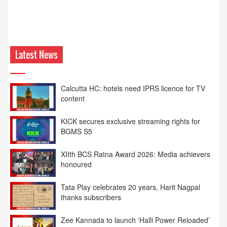
Latest News
KICK secures exclusive streaming rights for
BGMS S5
XIIth BCS Ratna Award 2026: Media achievers
honoured
Tata Play celebrates 20 years, Harit Nagpal
thanks subscribers
Zee Kannada to launch ‘Halli Power Reloaded’
on August 8
Kangana Ranaut’s ‘Bharat Bhhagya Viddhaata’