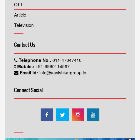
OTT
Article
Television
Contact Us
Telephone No.:
011-47047410
Mobile.:
+91-9990114567
Email Id:
info@aavishkargroup.in
Connect Social