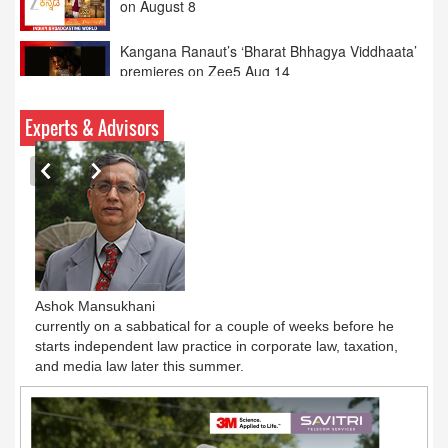
premieres on Zee5 Aug 14
XIIth BCS Ratna Award : JioStar CEO
Entertainment Kevin Vaz honoured
Calcutta HC: hotels need IPRS licence for TV
Experts & Advisors
content
Ashok Mansukhani
currently on a sabbatical for a couple of weeks before he
starts independent law practice in corporate law, taxation,
and media law later this summer.