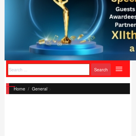
Toggle
navigati
Home
/
General
">