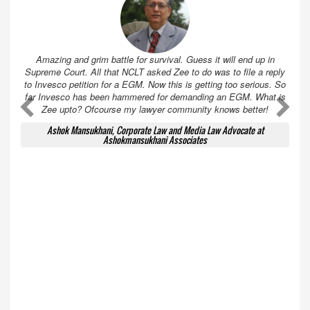
Amazing and grim battle for survival. Guess it will end up in
Supreme Court. All that NCLT asked Zee to do was to file a reply
to Invesco petition for a EGM. Now this is getting too serious. So
far Invesco has been hammered for demanding an EGM. What is
A
A
Zee upto? Ofcourse my lawyer community knows better!
Ashok Mansukhani, Corporate Law and Media Law Advocate at
Ashokmansukhani Associates