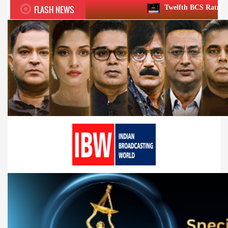
FLASH NEWS
Twelfth BCS Ratna Award boasts stell