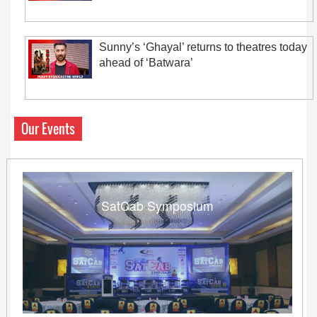
Sunny’s ‘Ghayal’ returns to theatres today
ahead of ‘Batwara’
Our Events
SatCab Symposium