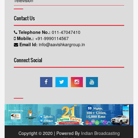
Television
Contact Us
Telephone No.:
011-47047410
Mobile.:
+91-9990114567
Email Id:
info@aavishkargroup.in
Connect Social
Copyright © 2020 | Powered By
Indian Broadcasting