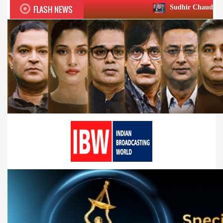
FLASH NEWS
Sudhir Chaudhary wins two big Hon