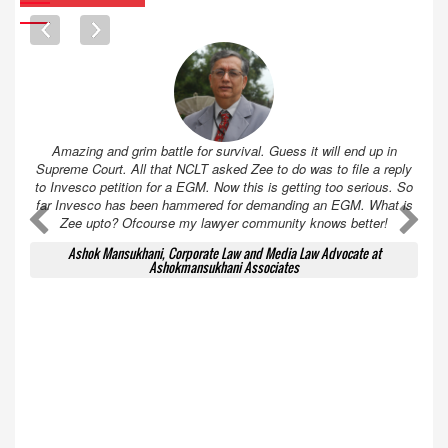
Amazing and grim battle for survival. Guess it will end up in
Supreme Court. All that NCLT asked Zee to do was to file a reply
to Invesco petition for a EGM. Now this is getting too serious. So
far Invesco has been hammered for demanding an EGM. What is
A
A
Zee upto? Ofcourse my lawyer community knows better!
Ashok Mansukhani, Corporate Law and Media Law Advocate at
Ashokmansukhani Associates