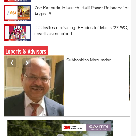
August 8
ICC invites marketing, PR bids for Men’s ’27 WC;
unveils event brand
3 States adopt live events model order to make
India global hub: Govt
Experts & Advisors
Ashok Mansukhani
currently on a sabbatical for
a couple of weeks before
he starts independent law
practice in corporate law,
taxation, and media law
later this summer.