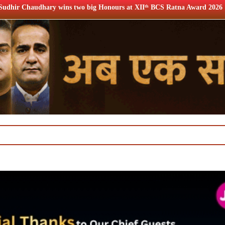
o big Honours at XIIᵗʰ BCS Ratna Award 2026
12th BCS Rat