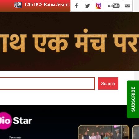
na Award: JioStar’s Aravamudhan is Lifetime Achievement honouree
SUBSCRIBE