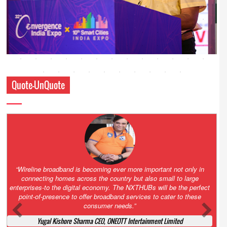
Quote-UnQuote
Amazing and grim battle for survival. Guess it will end up in Supreme
Court. All that NCLT asked Zee to do was to file a reply to Invesco
petition for a EGM. Now this is getting too serious. So far Invesco
has been hammered for demanding an EGM. What is Zee upto?
Ofcourse my lawyer community knows better!
Ashok Mansukhani, Corporate Law and Media Law Advocate at