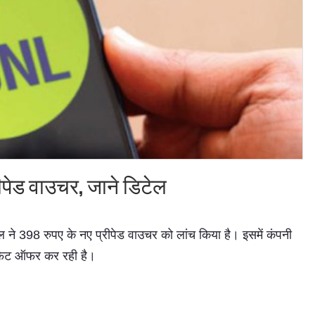
Subhashish Mazumdar
ीपेड वाउचर, जाने डिटेल
a
Media
kar
ने 398 रुपए के नए प्रीपेड वाउचर को लांच किया है। इसमें कंपनी
िफिट ऑफर कर रही है।