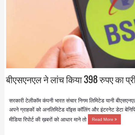
Dr. A. K. Rastogi
President- All India
बीएसएनएल ने लांच किया 398 रुपए का प्र
Aavishkar Dish Antenn
Sangh
Chairman- Aavishkar 
Group
Editor in Chief- Aavish
सरकारी टेलीकॉम कंपनी भारत संचार निगम लिमिटेड यानी बीएसएनएल 
Publications
अपने ग्राहकों को अनलिमिटेड वॉइस कॉलिंग और इंटरनेट डेटा बेन
मीडिया रिपोर्ट की ख़बरों को आधार माने तो
Read More