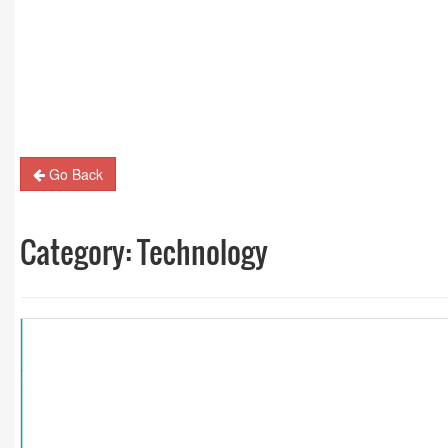
Guest Column: Revolutionizing M&E and the road
hybrid future
Go Back
Category:
Technology