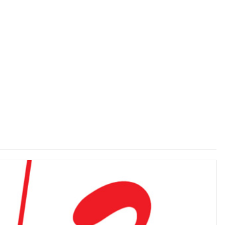
 to
Guest Column: Does TRP policy ’26 keeps pace with
changing paradigm?