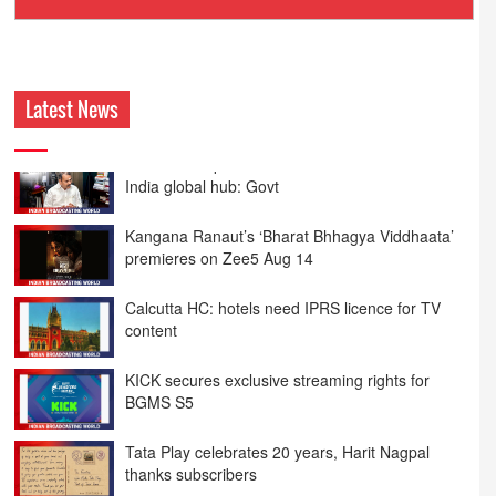
Ashokmansukhani Associates
Latest News
Kangana Ranaut’s ‘Bharat Bhhagya Viddhaata’
premieres on Zee5 Aug 14
Calcutta HC: hotels need IPRS licence for TV
content
KICK secures exclusive streaming rights for
BGMS S5
Tata Play celebrates 20 years, Harit Nagpal
thanks subscribers
Zee Kannada to launch ‘Halli Power Reloaded’ on