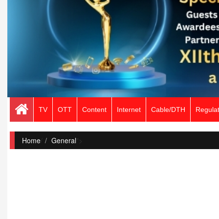
TV
OTT
Content
Internet
Cable/DTH
Regulat
Home
/
General
">