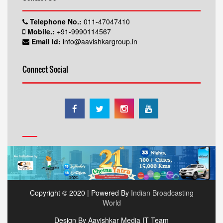
Telephone No.:
011-47047410
Mobile.:
+91-9990114567
Email Id:
info@aavishkargroup.in
Connect Social
Copyright © 2020 | Powered By
Indian Broadcasting
World
Design By Aavishkar Media IT Team