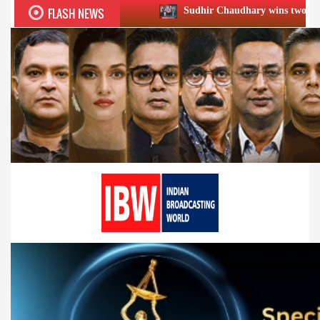
FLASH NEWS
Sudhir Chaudhary wins two big Honours at XIIᵗʰ B