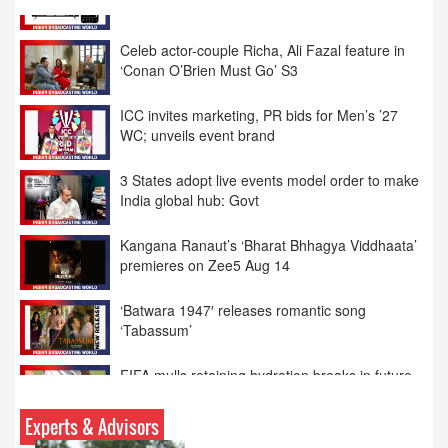
Celeb actor-couple Richa, Ali Fazal feature in
‘Conan O’Brien Must Go’ S3
ICC invites marketing, PR bids for Men’s ’27
WC; unveils event brand
3 States adopt live events model order to make
India global hub: Govt
Kangana Ranaut’s ‘Bharat Bhhagya Viddhaata’
premieres on Zee5 Aug 14
‘Batwara 1947′ releases romantic song
‘Tabassum’
FIFA mulls retaining hydration breaks in future
media rights
Disney begins AI-powered search trials on
Experts & Advisors
ESPN, Disney+