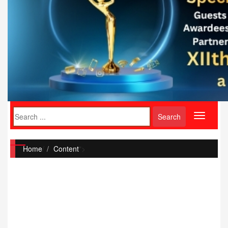
Toggle
navigati
Home
/
Content
">