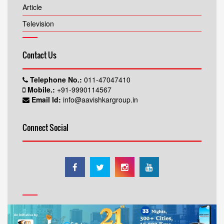
Article
Television
Contact Us
Telephone No.:
011-47047410
Mobile.:
+91-9990114567
Email Id:
info@aavishkargroup.in
Connect Social