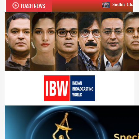
FLASH NEWS
Sudhir Chaudhary wins two big H