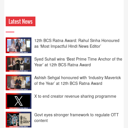
Latest News
12th BCS Ratna Award: Rahul Sinha Honoured
as ‘Most Impactful Hindi News Editor’
Syed Suhail wins ‘Best Prime Time Anchor of the
Year’ at 12th BCS Ratna Award
Ashish Sehgal honoured with ‘Industry Maverick
of the Year’ at 12th BCS Ratna Award
X to end creator revenue sharing programme
Govt eyes stronger framework to regulate OTT
content
News18 India honoured as ‘Best Hindi News
Channel of the Year’ at 12th BCS Ratna Award