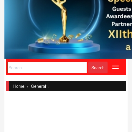
Toggle
navigati
Home
/
General
">