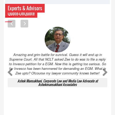
Experts & Advisors
Quote-UnQuote
Amazing and grim battle for survival. Guess it will end up in
Supreme Court. All that NCLT asked Zee to do was to file a reply
to Invesco petition for a EGM. Now this is getting too serious. So
far Invesco has been hammered for demanding an EGM. What is
A
A
Zee upto? Ofcourse my lawyer community knows better!
Ashok Mansukhani, Corporate Law and Media Law Advocate at
Ashokmansukhani Associates