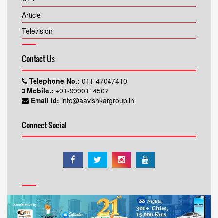
Article
Television
Contact Us
Telephone No.:
011-47047410
Mobile.:
+91-9990114567
Email Id:
info@aavishkargroup.in
Connect Social