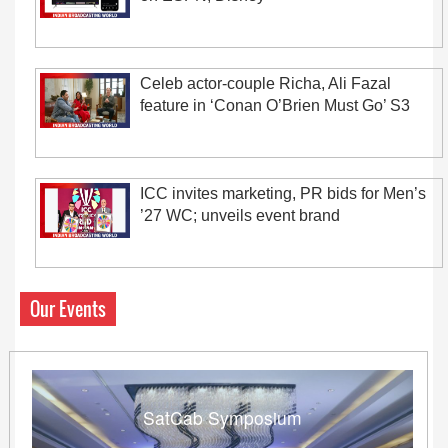
Celeb actor-couple Richa, Ali Fazal
feature in ‘Conan O’Brien Must Go’ S3
ICC invites marketing, PR bids for Men’s
’27 WC; unveils event brand
Our Events
SatCab Symposium