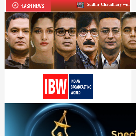
FLASH NEWS
Sudhir Chaudhary wins two big Honours at 