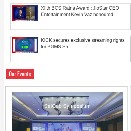
XIIth BCS Ratna Award : JioStar CEO
Entertainment Kevin Vaz honoured
KICK secures exclusive streaming rights
for BGMS S5
Our Events
SatCab Symposium