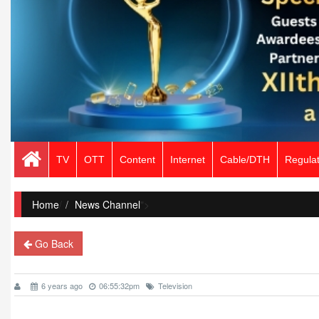
TV
OTT
Content
Internet
Cable/DTH
Regulat
Home
/
News Channel
">
Go Back
6 years ago
06:55:32pm
Television