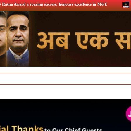
s; honours excellence in M&E
Twelfth BCS Ratna Award boast