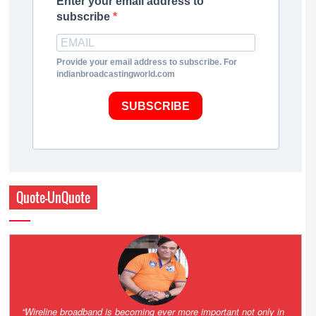
Enter your email address to
subscribe
Provide your email address to subscribe. For
indianbroadcastingworld.com
SUBSCRIBE
Quote-UnQuote
Amazing and grim battle for survival. Guess it will end up in Supreme