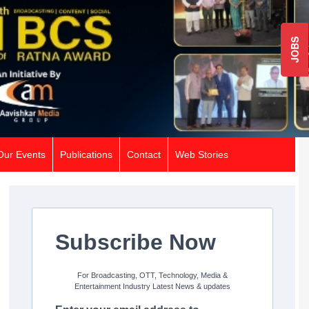
JOBS
Our Events
Publications
Contact
Web Stories
Subscribe Now
For Broadcasting, OTT, Technology, Media &
Entertainment Industry Latest News & updates