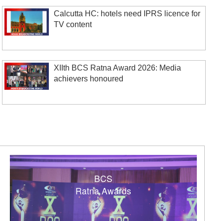
Calcutta HC: hotels need IPRS licence for
TV content
XIIth BCS Ratna Award 2026: Media
achievers honoured
BCS
Ratna Awards