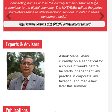
Court. All that NCLT asked Zee to do was to file a reply to Invesco
petition for a EGM. Now this is getting too serious. So far Invesco
has been hammered for demanding an EGM. What is Zee upto?
Ofcourse my lawyer community knows better!
Ashok Mansukhani, Corporate Law and Media Law Advocate at
Ashokmansukhani Associates
Experts & Advisors
Ashok Mansukhani
currently on a sabbatical for
a couple of weeks before
he starts independent law
practice in corporate law,
taxation, and media law
later this summer.