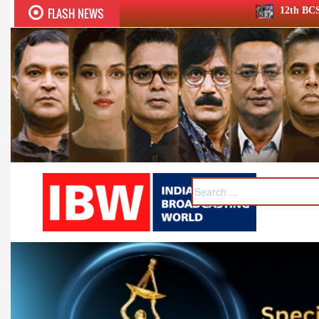
FLASH NEWS
12th BCS Ratna Award a roaring succes