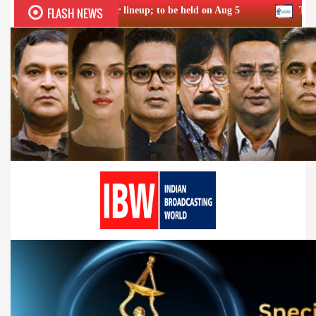
FLASH NEWS
 stellar lineup; to be held on Aug 5
TRAI consults broadban