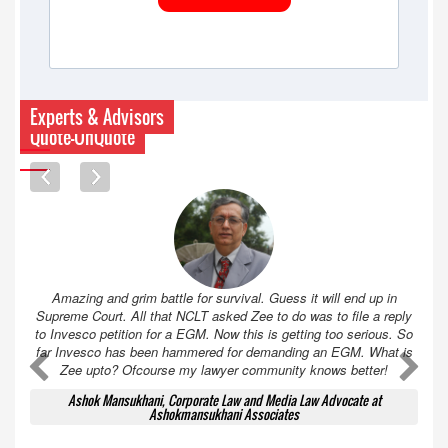
Experts & Advisors
Quote-UnQuote
Amazing and grim battle for survival. Guess it will end up in
Supreme Court. All that NCLT asked Zee to do was to file a reply
to Invesco petition for a EGM. Now this is getting too serious. So
far Invesco has been hammered for demanding an EGM. What is
A
A
Zee upto? Ofcourse my lawyer community knows better!
Ashok Mansukhani, Corporate Law and Media Law Advocate at
Ashokmansukhani Associates