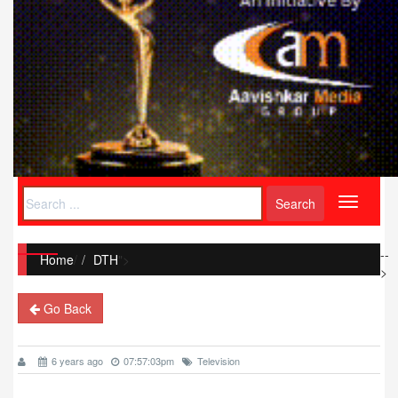
Toggle
navigati
--
Home
/
DTH
">
>
Go Back
6 years ago
07:57:03pm
Television