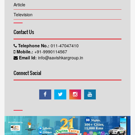
Article
Television
Contact Us
Telephone No.:
011-47047410
Mobile.:
+91-9990114567
Email Id:
info@aavishkargroup.in
Connect Social