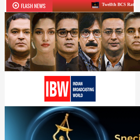
FLASH NEWS
Twelfth BCS Ratna Award boasts stellar