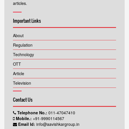
articles.
Important Links
About
Regulation
Technology
OTT
Article
Television
Contact Us
Telephone No.:
011-47047410
Mobile.:
+91-9990114567
Email Id:
info@aavishkargroup.in