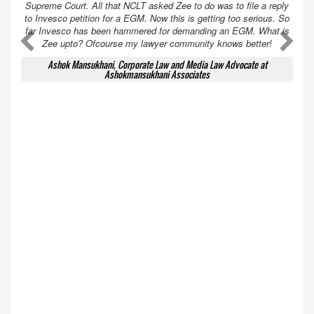
Supreme Court. All that NCLT asked Zee to do was to file a reply
to Invesco petition for a EGM. Now this is getting too serious. So
far Invesco has been hammered for demanding an EGM. What is
A
A
Zee upto? Ofcourse my lawyer community knows better!
Ashok Mansukhani, Corporate Law and Media Law Advocate at
Ashokmansukhani Associates