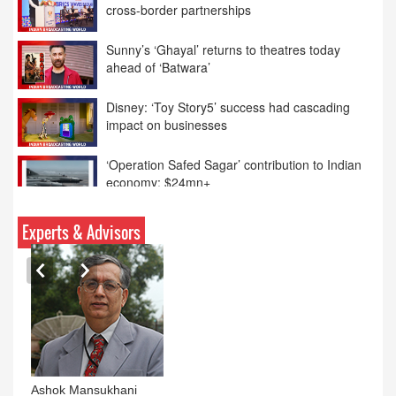
ahead of ‘Batwara’
Disney: ‘Toy Story5’ success had cascading
impact on businesses
‘Operation Safed Sagar’ contribution to Indian
economy: $24mn+
Netflix says FIFA WC ’26 drove football fandom
across the platform
Experts & Advisors
Ashok Mansukhani