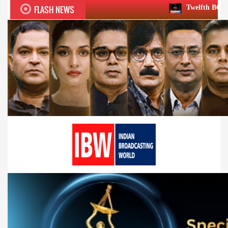
FLASH NEWS
Twelfth BCS Ratna Award boasts ste