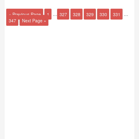
« Previous Page
1
…
327
328
329
330
331
…
347
Next Page »