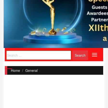
Toggle
navigati
Home
/
General
">