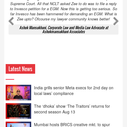
Supreme Court. All that NCLT asked Zee to do was to file a reply
to Invesco petition for a EGM. Now this is getting too serious. So
far Invesco has been hammered for demanding an EGM. What is
Zee upto? Ofcourse my lawyer community knows better!
Ashok Mansukhani, Corporate Law and Media Law Advocate at
Ashokmansukhani Associates
Latest News
India grills senior Meta execs for 2nd day on
local laws’ compliance
The ‘dhoka’ show ‘The Traitors’ returns for
second season Aug 13
Mumbai hosts BRICS creative mkt. to spur
cross-border partnerships
Sunny’s ‘Ghayal’ returns to theatres today