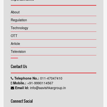
About
Regulation
Technology
OTT
Article
Television
Contact Us
Telephone No.:
011-47047410
Mobile.:
+91-9990114567
Email Id:
info@aavishkargroup.in
Connect Social