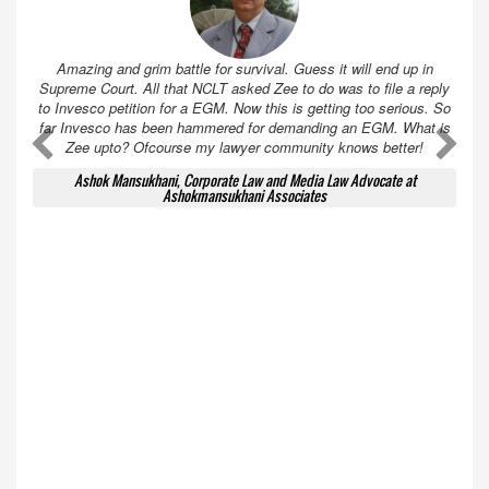
Amazing and grim battle for survival. Guess it will end up in
Supreme Court. All that NCLT asked Zee to do was to file a reply
to Invesco petition for a EGM. Now this is getting too serious. So
far Invesco has been hammered for demanding an EGM. What is
A
A
Zee upto? Ofcourse my lawyer community knows better!
Ashok Mansukhani, Corporate Law and Media Law Advocate at
Ashokmansukhani Associates