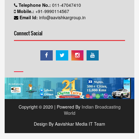
Telephone No.:
011-47047410
Mobile.:
+91-9990114567
Email Id:
info@aavishkargroup.in
Connect Social
Copyright © 2020 | Powered By
Indian Broadcasting
World
Design By Aavishkar Media IT Team