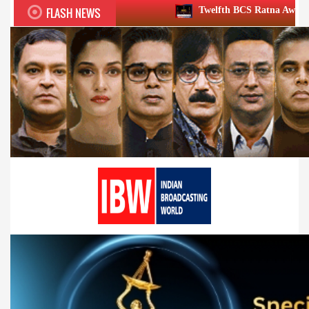
FLASH NEWS
Twelfth BCS Ratna Award boasts stellar line